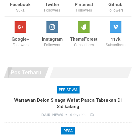
Facebook
Twitter
Pinterest
Github
Suka
Followers
Followers
Followers
Google+
Instagram
ThemeForest
117k
Followers
Followers
Subscribers
Subscribers
Pos Terbaru
PERISTIWA
Wartawan Delon Sinaga Wafat Pasca Tabrakan Di
Sidikalang
DAIRI NEWS
6 days lalu
DESA