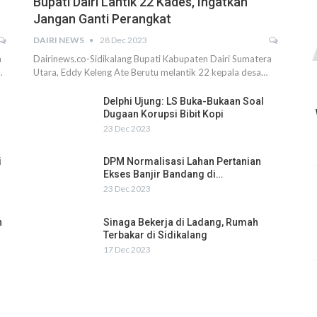
Bupati Dairi Lantik 22 Kades, Ingatkan
Jangan Ganti Perangkat
DAIRI NEWS
28 Dec 2023
h
Dairinews.co-Sidikalang Bupati Kabupaten Dairi Sumatera
…
Utara, Eddy Keleng Ate Berutu melantik 22 kepala desa…
Delphi Ujung: LS Buka-Bukaan Soal
Dugaan Korupsi Bibit Kopi
23 Dec 2023
i
DPM Normalisasi Lahan Pertanian
Ekses Banjir Bandang di…
23 Dec 2023
n
Sinaga Bekerja di Ladang, Rumah
Terbakar di Sidikalang
17 Dec 2023