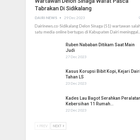
Wartawan Delon Sinaga Wafat Pasca
Tabrakan Di Sidikalang
DAIRI NEWS
29 Dec 2023
Dairinews.co-Sidikalang Delon Sinaga (51) wartawan sala
satu media online bertugas di Kabupaten Dairi meninggal
Ruben Nababan Ditikam Saat Main
Judi
27 Dec 2023
Kasus Korupsi Bibit Kopi, Kejari Dair
Tahan LS
23 Dec 2023
Kades Lau Bagot Serahkan Peralata
Kebersihan 11 Rumah…
22 Dec 2023
PREV
NEXT