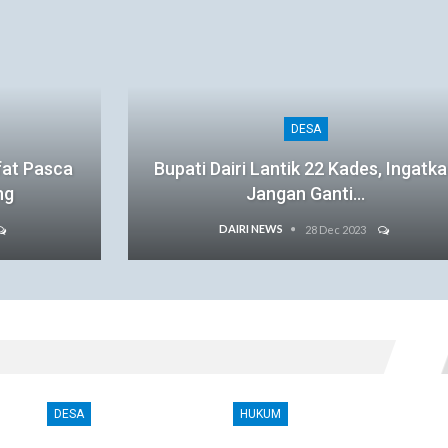
DESA
fat Pasca
Bupati Dairi Lantik 22 Kades, Ingatk
ng
Jangan Ganti…
DAIRI NEWS
28 Dec 2023
DESA
HUKUM