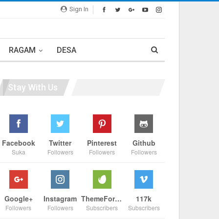
Sign In
RAGAM
DESA
Stay With Us
Facebook
Twitter
Pinterest
Github
Suka
Followers
Followers
Followers
Google+
Instagram
ThemeForest
117k
Followers
Followers
Subscribers
Subscribers