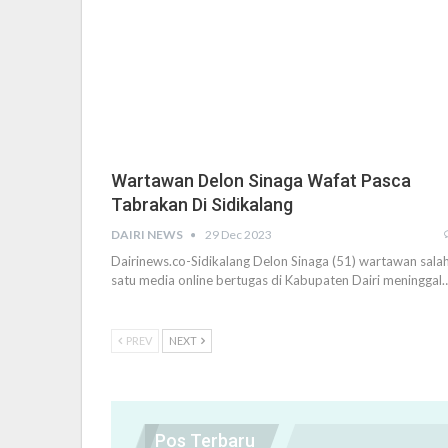
Wartawan Delon Sinaga Wafat Pasca
Tabrakan Di Sidikalang
DAIRI NEWS
29 Dec 2023
Dairinews.co-Sidikalang Delon Sinaga (51) wartawan sala
satu media online bertugas di Kabupaten Dairi meninggal
PREV
NEXT
Pos Terbaru