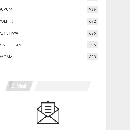
HUKUM
916
POLITIK
672
PERISTIWA
626
PENDIDIKAN
395
RAGAM
353
E-Mail