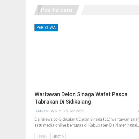
Pos Terbaru
PERISTIWA
Wartawan Delon Sinaga Wafat Pasca
Tabrakan Di Sidikalang
DAIRI NEWS
29 Dec 2023
Dairinews.co-Sidikalang Delon Sinaga (51) wartawan sala
satu media online bertugas di Kabupaten Dairi meninggal
PREV
NEXT