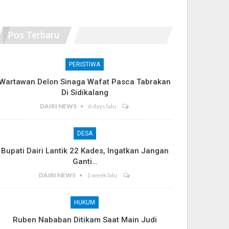
Pos Terbaru
PERISTIWA
Wartawan Delon Sinaga Wafat Pasca Tabrakan
Di Sidikalang
DAIRI NEWS
6 days lalu
DESA
Bupati Dairi Lantik 22 Kades, Ingatkan Jangan
Ganti…
DAIRI NEWS
1 week lalu
HUKUM
Ruben Nababan Ditikam Saat Main Judi