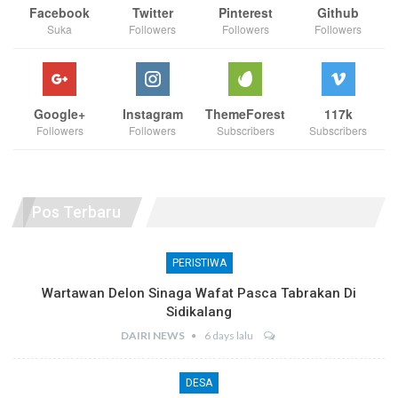
Facebook
Twitter
Pinterest
Github
Suka
Followers
Followers
Followers
Google+
Instagram
ThemeForest
117k
Followers
Followers
Subscribers
Subscribers
Pos Terbaru
PERISTIWA
Wartawan Delon Sinaga Wafat Pasca Tabrakan Di
Sidikalang
DAIRI NEWS
6 days lalu
DESA