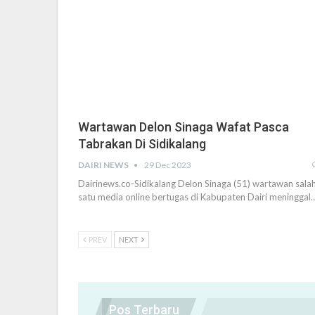
Wartawan Delon Sinaga Wafat Pasca
Tabrakan Di Sidikalang
DAIRI NEWS
29 Dec 2023
Dairinews.co-Sidikalang Delon Sinaga (51) wartawan sala
satu media online bertugas di Kabupaten Dairi meninggal
PREV
NEXT
Pos Terbaru