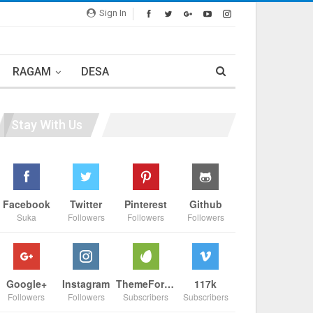
Sign In
RAGAM
DESA
Stay With Us
Facebook
Twitter
Pinterest
Github
Suka
Followers
Followers
Followers
Google+
Instagram
ThemeForest
117k
Followers
Followers
Subscribers
Subscribers