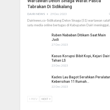
Wartawan Delon Sinaga Wafat Pasca
Tabrakan Di Sidikalang
DAIRI NEWS
29 Dec 2023
Dairinews.co-Sidikalang Delon Sinaga (51) wartawan sala
satu media online bertugas di Kabupaten Dairi meninggal
Ruben Nababan Ditikam Saat Main
Judi
27 Dec 2023
Kasus Korupsi Bibit Kopi, Kejari Dair
Tahan LS
23 Dec 2023
Kades Lau Bagot Serahkan Peralata
Kebersihan 11 Rumah…
22 Dec 2023
PREV
NEXT