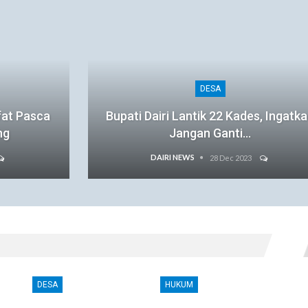
DESA
fat Pasca
Bupati Dairi Lantik 22 Kades, Ingatk
ng
Jangan Ganti…
DAIRI NEWS
28 Dec 2023
DESA
HUKUM