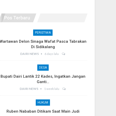
Pos Terbaru
PERISTIWA
Wartawan Delon Sinaga Wafat Pasca Tabrakan
Di Sidikalang
DAIRI NEWS
6 days lalu
DESA
Bupati Dairi Lantik 22 Kades, Ingatkan Jangan
Ganti…
DAIRI NEWS
1 week lalu
HUKUM
Ruben Nababan Ditikam Saat Main Judi