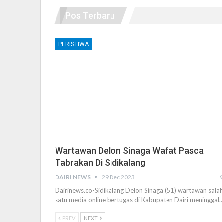
Pos Terbaru
PERISTIWA
Wartawan Delon Sinaga Wafat Pasca
Tabrakan Di Sidikalang
DAIRI NEWS
29 Dec 2023
Dairinews.co-Sidikalang Delon Sinaga (51) wartawan sala
satu media online bertugas di Kabupaten Dairi meninggal
PREV
NEXT