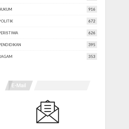
HUKUM
916
POLITIK
672
PERISTIWA
626
PENDIDIKAN
395
RAGAM
353
E-Mail