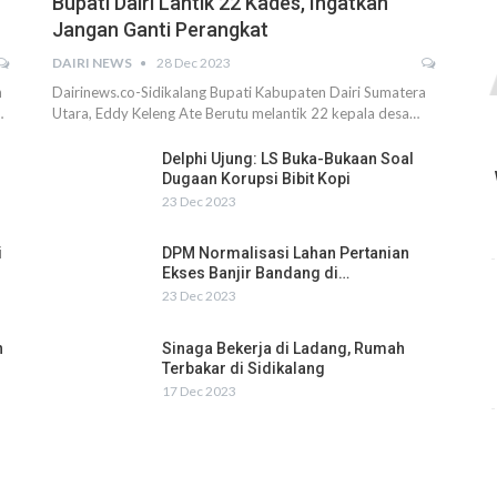
Bupati Dairi Lantik 22 Kades, Ingatkan
Jangan Ganti Perangkat
DAIRI NEWS
28 Dec 2023
h
Dairinews.co-Sidikalang Bupati Kabupaten Dairi Sumatera
…
Utara, Eddy Keleng Ate Berutu melantik 22 kepala desa…
Delphi Ujung: LS Buka-Bukaan Soal
Dugaan Korupsi Bibit Kopi
23 Dec 2023
i
DPM Normalisasi Lahan Pertanian
Ekses Banjir Bandang di…
23 Dec 2023
n
Sinaga Bekerja di Ladang, Rumah
Terbakar di Sidikalang
17 Dec 2023