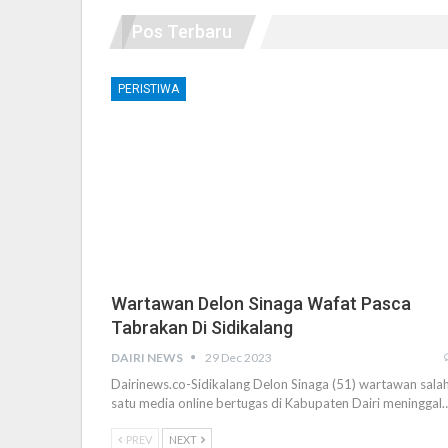
Pos Terbaru
PERISTIWA
Wartawan Delon Sinaga Wafat Pasca
Tabrakan Di Sidikalang
DAIRI NEWS
29 Dec 2023
Dairinews.co-Sidikalang Delon Sinaga (51) wartawan sala
satu media online bertugas di Kabupaten Dairi meninggal
PREV
NEXT