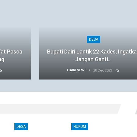
DESA
fat Pasca
Bupati Dairi Lantik 22 Kades, Ingatk
ng
Jangan Ganti…
DAIRI NEWS
28 Dec 2023
DESA
HUKUM