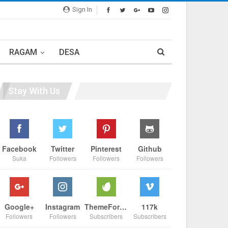
Sign In
RAGAM
DESA
Stay With Us
Facebook
Twitter
Pinterest
Github
Suka
Followers
Followers
Followers
Google+
Instagram
ThemeForest
117k
Followers
Followers
Subscribers
Subscribers