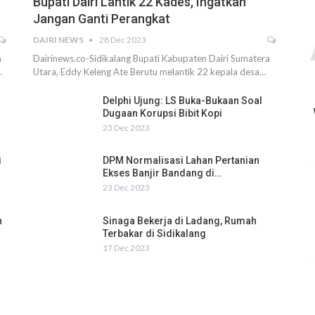
Bupati Dairi Lantik 22 Kades, Ingatkan
Jangan Ganti Perangkat
DAIRI NEWS
28 Dec 2023
h
Dairinews.co-Sidikalang Bupati Kabupaten Dairi Sumatera
…
Utara, Eddy Keleng Ate Berutu melantik 22 kepala desa…
Delphi Ujung: LS Buka-Bukaan Soal
Dugaan Korupsi Bibit Kopi
23 Dec 2023
i
DPM Normalisasi Lahan Pertanian
Ekses Banjir Bandang di…
23 Dec 2023
n
Sinaga Bekerja di Ladang, Rumah
Terbakar di Sidikalang
17 Dec 2023