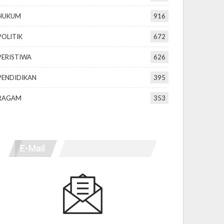
HUKUM
916
POLITIK
672
PERISTIWA
626
PENDIDIKAN
395
RAGAM
353
E-Mail