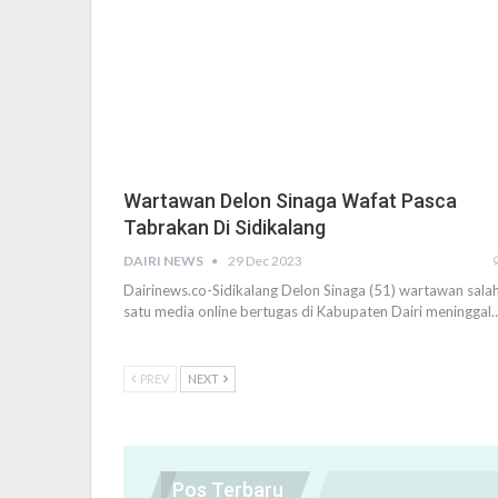
Wartawan Delon Sinaga Wafat Pasca
Tabrakan Di Sidikalang
DAIRI NEWS
29 Dec 2023
Dairinews.co-Sidikalang Delon Sinaga (51) wartawan sala
satu media online bertugas di Kabupaten Dairi meninggal
PREV
NEXT
Pos Terbaru