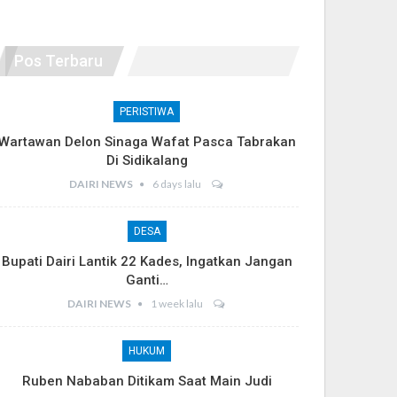
Pos Terbaru
PERISTIWA
Wartawan Delon Sinaga Wafat Pasca Tabrakan
Di Sidikalang
DAIRI NEWS
6 days lalu
DESA
Bupati Dairi Lantik 22 Kades, Ingatkan Jangan
Ganti…
DAIRI NEWS
1 week lalu
HUKUM
Ruben Nababan Ditikam Saat Main Judi