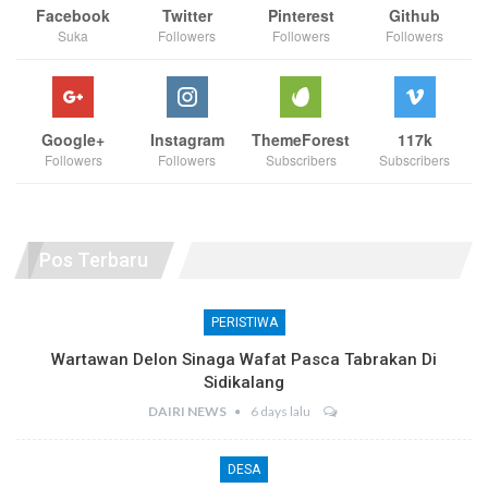
Facebook
Twitter
Pinterest
Github
Suka
Followers
Followers
Followers
Google+
Instagram
ThemeForest
117k
Followers
Followers
Subscribers
Subscribers
Pos Terbaru
PERISTIWA
Wartawan Delon Sinaga Wafat Pasca Tabrakan Di
Sidikalang
DAIRI NEWS
6 days lalu
DESA