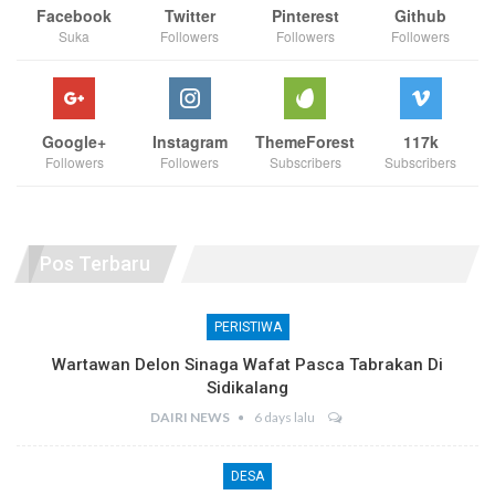
Facebook
Twitter
Pinterest
Github
Suka
Followers
Followers
Followers
Google+
Instagram
ThemeForest
117k
Followers
Followers
Subscribers
Subscribers
Pos Terbaru
PERISTIWA
Wartawan Delon Sinaga Wafat Pasca Tabrakan Di
Sidikalang
DAIRI NEWS
6 days lalu
DESA