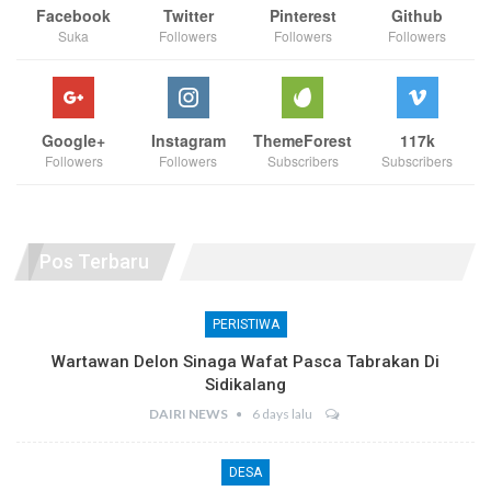
Facebook
Twitter
Pinterest
Github
Suka
Followers
Followers
Followers
Google+
Instagram
ThemeForest
117k
Followers
Followers
Subscribers
Subscribers
Pos Terbaru
PERISTIWA
Wartawan Delon Sinaga Wafat Pasca Tabrakan Di
Sidikalang
DAIRI NEWS
6 days lalu
DESA