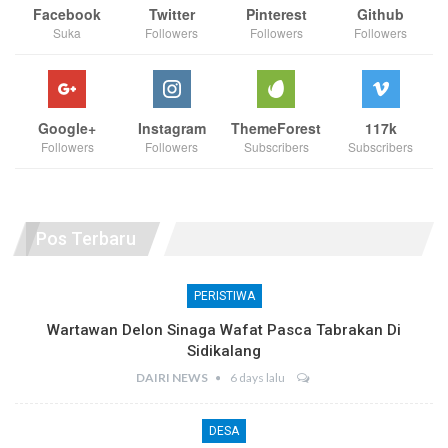
Facebook
Twitter
Pinterest
Github
Suka
Followers
Followers
Followers
Google+
Instagram
ThemeForest
117k
Followers
Followers
Subscribers
Subscribers
Pos Terbaru
PERISTIWA
Wartawan Delon Sinaga Wafat Pasca Tabrakan Di
Sidikalang
DAIRI NEWS
6 days lalu
DESA