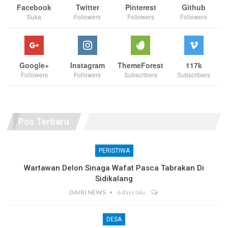
Facebook
Twitter
Pinterest
Github
Suka
Followers
Followers
Followers
Google+
Instagram
ThemeForest
117k
Followers
Followers
Subscribers
Subscribers
Pos Terbaru
PERISTIWA
Wartawan Delon Sinaga Wafat Pasca Tabrakan Di
Sidikalang
DAIRI NEWS
6 days lalu
DESA