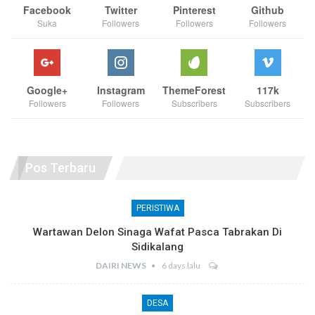
Facebook
Twitter
Pinterest
Github
Suka
Followers
Followers
Followers
Google+
Instagram
ThemeForest
117k
Followers
Followers
Subscribers
Subscribers
Pos Terbaru
PERISTIWA
Wartawan Delon Sinaga Wafat Pasca Tabrakan Di
Sidikalang
DAIRI NEWS
6 days lalu
DESA