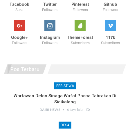
Facebook
Twitter
Pinterest
Github
Suka
Followers
Followers
Followers
Google+
Instagram
ThemeForest
117k
Followers
Followers
Subscribers
Subscribers
Pos Terbaru
PERISTIWA
Wartawan Delon Sinaga Wafat Pasca Tabrakan Di
Sidikalang
DAIRI NEWS
6 days lalu
DESA