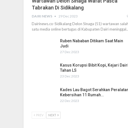
Wartawan Delon Sinaga Wafat Pasca
Tabrakan Di Sidikalang
DAIRI NEWS
29 Dec 2023
Dairinews.co-Sidikalang Delon Sinaga (51) wartawan sala
satu media online bertugas di Kabupaten Dairi meninggal
Ruben Nababan Ditikam Saat Main
Judi
27 Dec 2023
Kasus Korupsi Bibit Kopi, Kejari Dair
Tahan LS
23 Dec 2023
Kades Lau Bagot Serahkan Peralata
Kebersihan 11 Rumah…
22 Dec 2023
PREV
NEXT