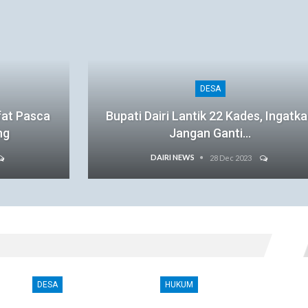
DESA
fat Pasca
Bupati Dairi Lantik 22 Kades, Ingatk
ng
Jangan Ganti…
DAIRI NEWS
28 Dec 2023
DESA
HUKUM