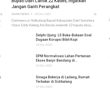
Bupati Dairi Lantik 22 Kades, Ingatkan
Jangan Ganti Perangkat
DAIRI NEWS
28 Dec 2023
h
Dairinews.co-Sidikalang Bupati Kabupaten Dairi Sumatera
…
Utara, Eddy Keleng Ate Berutu melantik 22 kepala desa…
Delphi Ujung: LS Buka-Bukaan Soal
Dugaan Korupsi Bibit Kopi
23 Dec 2023
i
DPM Normalisasi Lahan Pertanian
Ekses Banjir Bandang di…
23 Dec 2023
n
Sinaga Bekerja di Ladang, Rumah
Terbakar di Sidikalang
17 Dec 2023