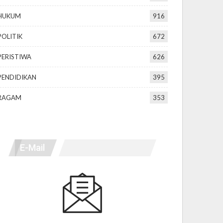
HUKUM
916
POLITIK
672
PERISTIWA
626
PENDIDIKAN
395
RAGAM
353
E-Mail