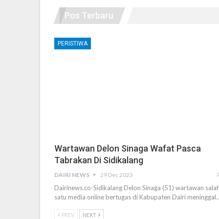
Pos Terbaru
PERISTIWA
Wartawan Delon Sinaga Wafat Pasca
Tabrakan Di Sidikalang
DAIRI NEWS
29 Dec 2023
Dairinews.co-Sidikalang Delon Sinaga (51) wartawan sala
satu media online bertugas di Kabupaten Dairi meninggal
PREV
NEXT