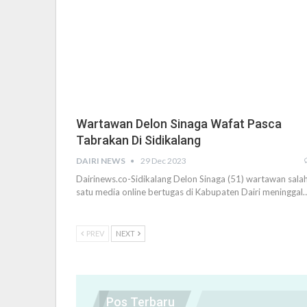
Wartawan Delon Sinaga Wafat Pasca
Tabrakan Di Sidikalang
DAIRI NEWS
29 Dec 2023
Dairinews.co-Sidikalang Delon Sinaga (51) wartawan sala
satu media online bertugas di Kabupaten Dairi meninggal
PREV
NEXT
Pos Terbaru