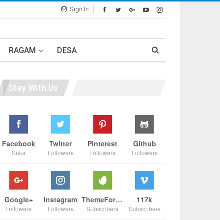
Sign In
RAGAM
DESA
Stay With Us
Facebook
Twitter
Pinterest
Github
Suka
Followers
Followers
Followers
Google+
Instagram
ThemeForest
117k
Followers
Followers
Subscribers
Subscribers