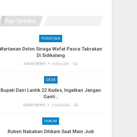
Pos Terbaru
PERISTIWA
Wartawan Delon Sinaga Wafat Pasca Tabrakan
Di Sidikalang
DAIRI NEWS
6 days lalu
DESA
Bupati Dairi Lantik 22 Kades, Ingatkan Jangan
Ganti…
DAIRI NEWS
1 week lalu
HUKUM
Ruben Nababan Ditikam Saat Main Judi