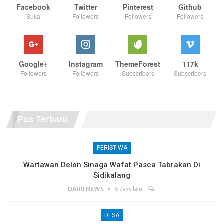
Facebook
Twitter
Pinterest
Github
Suka
Followers
Followers
Followers
Google+
Instagram
ThemeForest
117k
Followers
Followers
Subscribers
Subscribers
Pos Terbaru
PERISTIWA
Wartawan Delon Sinaga Wafat Pasca Tabrakan Di
Sidikalang
DAIRI NEWS
6 days lalu
DESA