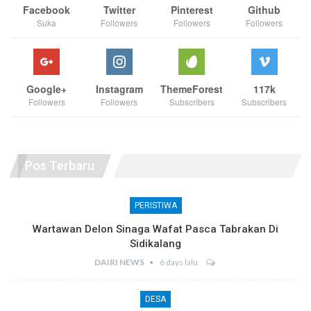
Facebook
Twitter
Pinterest
Github
Suka
Followers
Followers
Followers
Google+
Instagram
ThemeForest
117k
Followers
Followers
Subscribers
Subscribers
Pos Terbaru
PERISTIWA
Wartawan Delon Sinaga Wafat Pasca Tabrakan Di
Sidikalang
DAIRI NEWS
6 days lalu
DESA