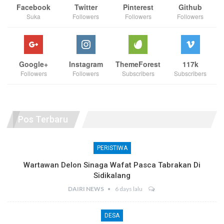
Facebook
Twitter
Pinterest
Github
Suka
Followers
Followers
Followers
Google+
Instagram
ThemeForest
117k
Followers
Followers
Subscribers
Subscribers
Pos Terbaru
PERISTIWA
Wartawan Delon Sinaga Wafat Pasca Tabrakan Di
Sidikalang
DAIRI NEWS
6 days lalu
DESA