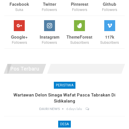
Facebook
Twitter
Pinterest
Github
Suka
Followers
Followers
Followers
Google+
Instagram
ThemeForest
117k
Followers
Followers
Subscribers
Subscribers
Pos Terbaru
PERISTIWA
Wartawan Delon Sinaga Wafat Pasca Tabrakan Di
Sidikalang
DAIRI NEWS
6 days lalu
DESA