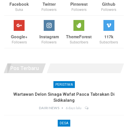
Facebook
Twitter
Pinterest
Github
Suka
Followers
Followers
Followers
Google+
Instagram
ThemeForest
117k
Followers
Followers
Subscribers
Subscribers
Pos Terbaru
PERISTIWA
Wartawan Delon Sinaga Wafat Pasca Tabrakan Di
Sidikalang
DAIRI NEWS
6 days lalu
DESA