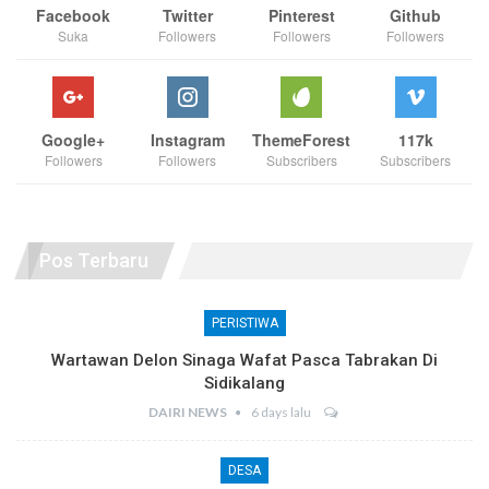
Facebook
Twitter
Pinterest
Github
Suka
Followers
Followers
Followers
Google+
Instagram
ThemeForest
117k
Followers
Followers
Subscribers
Subscribers
Pos Terbaru
PERISTIWA
Wartawan Delon Sinaga Wafat Pasca Tabrakan Di
Sidikalang
DAIRI NEWS
6 days lalu
DESA