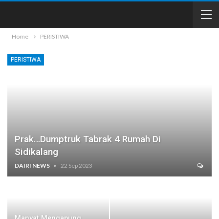
Home
PERISTIWA
PERISTIWA
Prak…Dumptruk Tabrak 4 Rumah Di
Sidikalang
DAIRI NEWS
22 Sep 2023
Manyat Mengapung