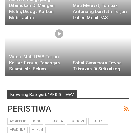
Ditemukan Di Mangan
Mau Melayat, Tumpak
Molih, Diduga Korban
Aritonang Dan Istri Terjun
Mobil Jatuh…
Dalam Mobil PAS
Video: Mobil PAS Terjun
Ke Lae Renun, Pasangan
Sahat Simamora Tewas
Suami Istri Belum…
Tabrakan Di Sidikalang
Browsing Kategori: "PERISTIWA"
PERISTIWA
AGRIBISNIS
DESA
DUKA CITA
EKONOMI
FEATURED
HEADLINE
HUKUM