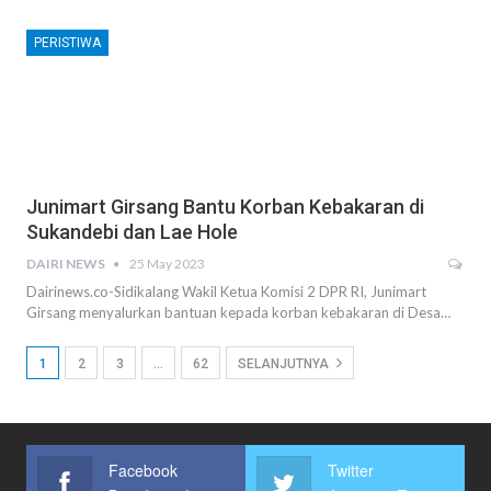
PERISTIWA
Junimart Girsang Bantu Korban Kebakaran di
Sukandebi dan Lae Hole
DAIRI NEWS
25 May 2023
Dairinews.co-Sidikalang Wakil Ketua Komisi 2 DPR RI, Junimart
Girsang menyalurkan bantuan kepada korban kebakaran di Desa…
1
2
3
…
62
SELANJUTNYA
Facebook
Twitter