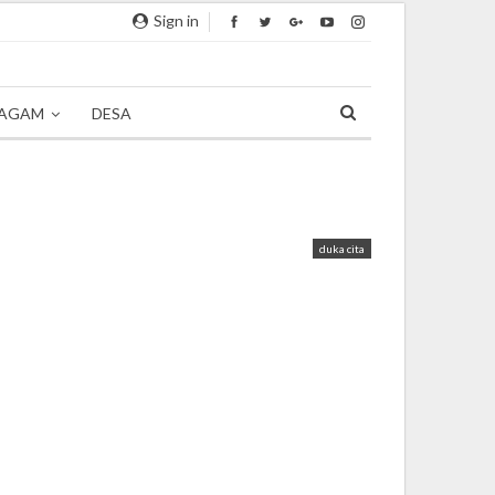
Sign in
AGAM
DESA
duka cita