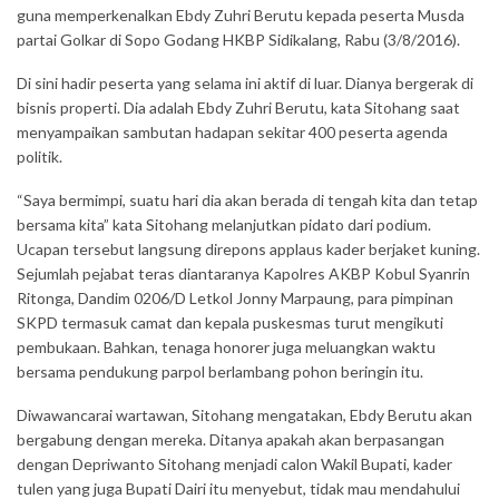
guna memperkenalkan Ebdy Zuhri Berutu kepada peserta Musda
partai Golkar di Sopo Godang HKBP Sidikalang, Rabu (3/8/2016).
Di sini hadir peserta yang selama ini aktif di luar. Dianya bergerak di
bisnis properti. Dia adalah Ebdy Zuhri Berutu, kata Sitohang saat
menyampaikan sambutan hadapan sekitar 400 peserta agenda
politik.
“Saya bermimpi, suatu hari dia akan berada di tengah kita dan tetap
bersama kita” kata Sitohang melanjutkan pidato dari podium.
Ucapan tersebut langsung direpons applaus kader berjaket kuning.
Sejumlah pejabat teras diantaranya Kapolres AKBP Kobul Syanrin
Ritonga, Dandim 0206/D Letkol Jonny Marpaung, para pimpinan
SKPD termasuk camat dan kepala puskesmas turut mengikuti
pembukaan. Bahkan, tenaga honorer juga meluangkan waktu
bersama pendukung parpol berlambang pohon beringin itu.
Diwawancarai wartawan, Sitohang mengatakan, Ebdy Berutu akan
bergabung dengan mereka. Ditanya apakah akan berpasangan
dengan Depriwanto Sitohang menjadi calon Wakil Bupati, kader
tulen yang juga Bupati Dairi itu menyebut, tidak mau mendahului