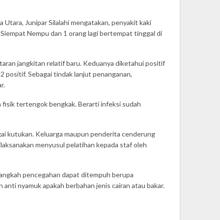
ara, Junipar Silalahi mengatakan, penyakit kaki
 Siempat Nempu dan 1 orang lagi bertempat tinggal di
ran jangkitan relatif baru. Keduanya diketahui positif
 positif. Sebagai tindak lanjut penanganan,
r.
isik tertengok bengkak. Berarti infeksi sudah
agai kutukan. Keluarga maupun penderita cenderung
ilaksanakan menyusul pelatihan kepada staf oleh
ya, langkah pencegahan dapat ditempuh berupa
anti nyamuk apakah berbahan jenis cairan atau bakar.