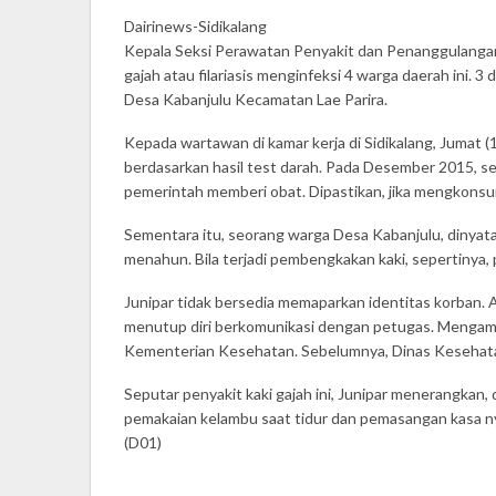
Dairinews-Sidikalang
Kepala Seksi Perawatan Penyakit dan Penanggulangan 
gajah atau filariasis menginfeksi 4 warga daerah ini
Desa Kabanjulu Kecamatan Lae Parira.
Kepada wartawan di kamar kerja di Sidikalang, Jumat (
berdasarkan hasil test darah. Pada Desember 2015, seb
pemerintah memberi obat. Dipastikan, jika mengkonsums
Sementara itu, seorang warga Desa Kabanjulu, dinyata
menahun. Bila terjadi pembengkakan kaki, sepertinya, 
Junipar tidak bersedia memaparkan identitas korban.
menutup diri berkomunikasi dengan petugas. Mengambil
Kementerian Kesehatan. Sebelumnya, Dinas Kesehatan
Seputar penyakit kaki gajah ini, Junipar menerangkan,
pemakaian kelambu saat tidur dan pemasangan kasa ny
(D01)