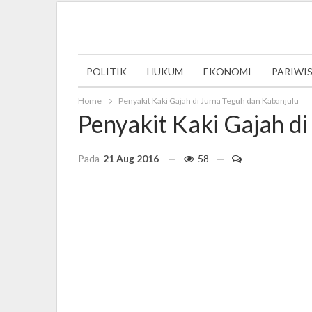
Friday, 27 May 2022
POLITIK
HUKUM
EKONOMI
PARIWI
Home
Penyakit Kaki Gajah di Juma Teguh dan Kabanjulu
Penyakit Kaki Gajah d
Pada
21 Aug 2016
58