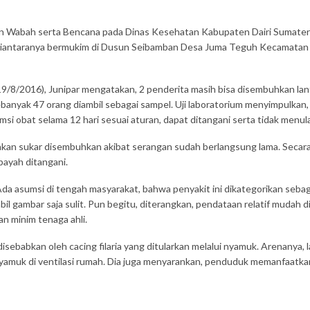
Wabah serta Bencana pada Dinas Kesehatan Kabupaten Dairi Sumatera Ut
. 3 diantaranya bermukim di Dusun Seibamban Desa Juma Teguh Kecamatan
19/8/2016), Junipar mengatakan, 2 penderita masih bisa disembuhkan lanta
anyak 47 orang diambil sebagai sampel. Uji laboratorium menyimpulkan, 2
i obat selama 12 hari sesuai aturan, dapat ditangani serta tidak menula
kan sukar disembuhkan akibat serangan sudah berlangsung lama. Secara f
payah ditangani.
 Ada asumsi di tengah masyarakat, bahwa penyakit ini dikategorikan seb
 gambar saja sulit. Pun begitu, diterangkan, pendataan relatif mudah d
 minim tenaga ahli.
 disebabkan oleh cacing filaria yang ditularkan melalui nyamuk. Arenan
amuk di ventilasi rumah. Dia juga menyarankan, penduduk memanfaatkan 