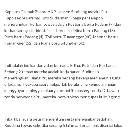
Kapolres Pakpak Bharat AKP Jansen Sitohang melalui Plh
Kapolsek Sukaramai, Iptu Sudiarman Sinaga per telepon
menerangkan, korban tewas adalah Rostiana berru Padang (7) dan
korban lainnya teridentifikasi bernama Erlina berru Padang (13),
Putri berru Padang (4), Toli berru Tumanggor (40), Menner berru
Tumangger (52) dan Riana boru Situngkir (50).
Toli adalah ibu kandung dari bernama Erlina, Putri dan Rostiana .
Sedang 2 teman mereka adalah kerja harian. Sudirman
menerangkan, siang itu, mereka sedang bekerja menjemur jagung
di ladang. Tiba-tiba cuara gelap. Tak berala lama kemudian hujan
mengguyur sehingga keluarga petani itu pasang tenda. Di bawah
tenda berwarna biru, mereka beraktivitas mengupas kulit jagung.
Tiba-tiba, suara petir mendentum serta menyambar teduhan.
Rostiana tewas seketika sedang 5 lainnya tercampak disertai luka.