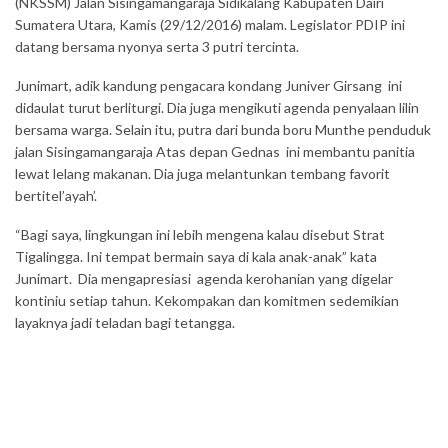
(NKSSM) Jalan Sisingamangaraja Sidikalang Kabupaten Dairi
Sumatera Utara, Kamis (29/12/2016) malam. Legislator PDIP ini
datang bersama nyonya serta 3 putri tercinta.
Junimart, adik kandung pengacara kondang Juniver Girsang ini
didaulat turut berliturgi. Dia juga mengikuti agenda penyalaan lilin
bersama warga. Selain itu, putra dari bunda boru Munthe penduduk
jalan Sisingamangaraja Atas depan Gednas ini membantu panitia
lewat lelang makanan. Dia juga melantunkan tembang favorit
bertitel’ayah’.
“Bagi saya, lingkungan ini lebih mengena kalau disebut Strat
Tigalingga. Ini tempat bermain saya di kala anak-anak” kata
Junimart. Dia mengapresiasi agenda kerohanian yang digelar
kontiniu setiap tahun. Kekompakan dan komitmen sedemikian
layaknya jadi teladan bagi tetangga.