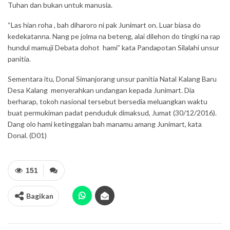
Tuhan dan bukan untuk manusia.
“Las hian roha , bah diharoro ni pak Junimart on. Luar biasa do
kedekatanna. Nang pe jolma na beteng, alai dilehon do tingki na rap
hundul mamuji Debata dohot hami” kata Pandapotan Silalahi unsur
panitia.
Sementara itu, Donal Simanjorang unsur panitia Natal Kalang Baru
Desa Kalang menyerahkan undangan kepada Junimart. Dia
berharap, tokoh nasional tersebut bersedia meluangkan waktu
buat permukiman padat penduduk dimaksud, Jumat (30/12/2016).
Dang olo hami ketinggalan bah manamu amang Junimart, kata
Donal. (D01)
151
Bagikan