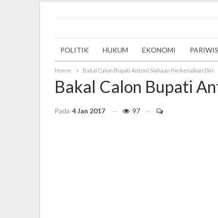
Wednesday, 29 June 2022
POLITIK
HUKUM
EKONOMI
PARIWI
Home
Bakal Calon Bupati Antoni Siahaan Perkenalkan Diri
Bakal Calon Bupati An
Pada
4 Jan 2017
97