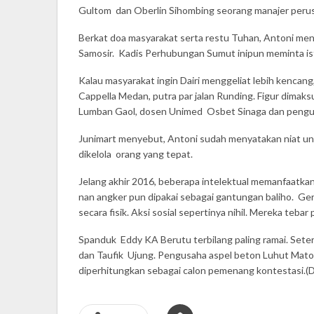
Gultom dan Oberlin Sihombing seorang manajer peru
Berkat doa masyarakat serta restu Tuhan, Antoni me
Samosir. Kadis Perhubungan Sumut inipun meminta istri
Kalau masyarakat ingin Dairi menggeliat lebih kenca
Cappella Medan, putra par jalan Runding. Figur dimaksu
Lumban Gaol, dosen Unimed Osbet Sinaga dan pengus
Junimart menyebut, Antoni sudah menyatakan niat unt
dikelola orang yang tepat.
Jelang akhir 2016, beberapa intelektual memanfaatka
nan angker pun dipakai sebagai gantungan baliho. G
secara fisik. Aksi sosial sepertinya nihil. Mereka teba
Spanduk Eddy KA Berutu terbilang paling ramai. Sete
dan Taufik Ujung. Pengusaha aspel beton Luhut Maton
diperhitungkan sebagai calon pemenang kontestasi.(