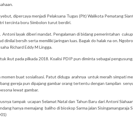
sahaan.
nyebut, dipercaya menjadi Pelaksana Tugas (Plt) Walikota Pematang Si
 tercinta boru Simbolon turut berdiri.
ng, Antoni layak diberi mandat. Pengalaman di bidang pemerintahan cuk
d dinilai bersih serta memiliki jaringan luas. Bagak do halak na on. Ngo
aha Richard Eddy M Lingga.
uk ikut pada pilkada 2018. Koalisi PDIP pun diminta sebagai pengusung
n momen buat sosialisasi. Patut diduga arahnya untuk meraih simpati m
erbang gereja pun dipajang gambar orang tertentu dengan tampilan sen
r pesona lewat gambar.
rusnya tampak ucapan Selamat Natal dan Tahun Baru dari Antoni Siahaan
dang hanya memajang baliho di bioskop Sarma jalan Sisingamangaraja Si
D01)