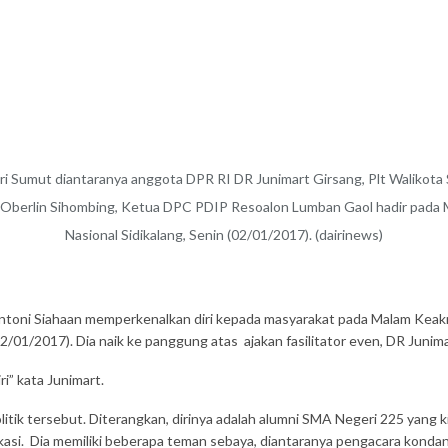
 Sumut diantaranya anggota DPR RI DR Junimart Girsang, Plt Walikota Si
 Oberlin Sihombing, Ketua DPC PDIP Resoalon Lumban Gaol hadir pada 
Nasional Sidikalang, Senin (02/01/2017). (dairinews)
 Antoni Siahaan memperkenalkan diri kepada masyarakat pada Malam Kea
(02/01/2017). Dia naik ke panggung atas ajakan fasilitator even, DR Juni
i” kata Junimart.
ik tersebut. Diterangkan, dirinya adalah alumni SMA Negeri 225 yang ki
lokasi. Dia memiliki beberapa teman sebaya, diantaranya pengacara kon