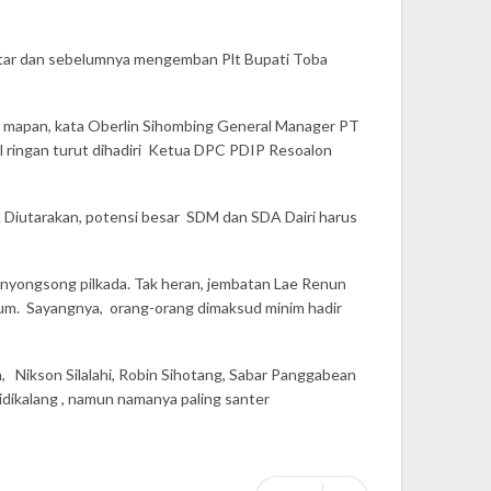
antar dan sebelumnya mengemban Plt Bupati Toba
up mapan, kata Oberlin Sihombing General Manager PT
brol ringan turut dihadiri Ketua DPC PDIP Resoalon
. Diutarakan, potensi besar SDM dan SDA Dairi harus
enyongsong pilkada. Tak heran, jembatan Lae Renun
yum. Sayangnya, orang-orang dimaksud minim hadir
, Nikson Silalahi, Robin Sihotang, Sabar Panggabean
dikalang , namun namanya paling santer