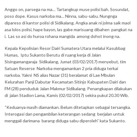
Anggo on, parsega na ma… Tartangkup muse polisi bah. Sosundat,
poso dope. Kasus narkoba ma… Ninna, sabu-sabu. Nungnga
dipareso di kantor polisi di Sidikalang. Angka anak ni jolma saik maol
asa lolos polisi, hape bayon, las gabe marisuang dibahen pangkat na
i. Las so asi do huroa rohana mangida among dohot inong na.
Kepala Kepolisian Resor Dairi Sumatera Utara melalui Kasubbag
Humas, Iptu Sukanto Berutu di ruang kerja di Jalan
Sisingamangaraja Sidikalang, Jumat (03/02/2017) menyebut, tim
Satuan Reserse Narkoba mengamankan 2 pria diduga terkai
narkoba. Yakni NS alias Nazar (31) beralamat di Lae Mbulan
Kelurahan Panji Dabutar Kecamatan Sitinjo Kabupaten Dairi dan
FM (28) penduduk Jalan Makmur Sidikalang. Penangkapan dilakukan
di jalan Stadion Lama, Kamis (02/02/2017) sekira pukul 20.30 Wib.
“Keduanya masih diamankan. Belum ditetapkan sebagai tersangka.
Interogasi dan pengambilan keterangan sedang berjalan untuk
menggali darimana barang diduga sabu diperoleh” kata Sukanto.