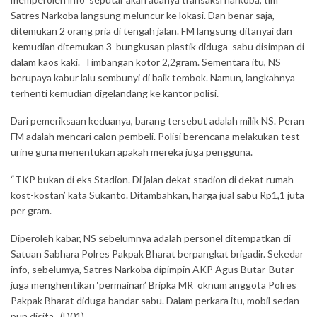
Satres Narkoba langsung meluncur ke lokasi. Dan benar saja,
ditemukan 2 orang pria di tengah jalan. FM langsung ditanyai dan
kemudian ditemukan 3 bungkusan plastik diduga sabu disimpan di
dalam kaos kaki. Timbangan kotor 2,2gram. Sementara itu, NS
berupaya kabur lalu sembunyi di baik tembok. Namun, langkahnya
terhenti kemudian digelandang ke kantor polisi.
Dari pemeriksaan keduanya, barang tersebut adalah milik NS. Peran
FM adalah mencari calon pembeli. Polisi berencana melakukan test
urine guna menentukan apakah mereka juga pengguna.
“TKP bukan di eks Stadion. Di jalan dekat stadion di dekat rumah
kost-kostan’ kata Sukanto. Ditambahkan, harga jual sabu Rp1,1 juta
per gram.
Diperoleh kabar, NS sebelumnya adalah personel ditempatkan di
Satuan Sabhara Polres Pakpak Bharat berpangkat brigadir. Sekedar
info, sebelumya, Satres Narkoba dipimpin AKP Agus Butar-Butar
juga menghentikan ‘permainan’ Bripka MR oknum anggota Polres
Pakpak Bharat diduga bandar sabu. Dalam perkara itu, mobil sedan
pun disita. (D01)