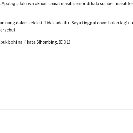
 Apalagi, dulunya oknum camat masih senior di kala sumber masih k
uang dalam seleksi. Tidak ada itu. Saya tinggal enam bulan lagi n
ersebut.
buk bohi na i” kata Sihombing. (D01)