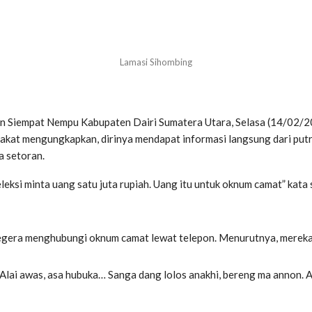
Lamasi Sihombing
 Siempat Nempu Kabupaten Dairi Sumatera Utara, Selasa (14/02/201
rakat mengungkapkan, dirinya mendapat informasi langsung dari put
a setoran.
seleksi minta uang satu juta rupiah. Uang itu untuk oknum camat” 
egera menghubungi oknum camat lewat telepon. Menurutnya, mereka 
Alai awas, asa hubuka… Sanga dang lolos anakhi, bereng ma annon. As