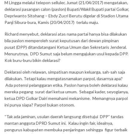
M Lingga melalui telepon selluler, Jumat (21/04/2017) mengatakan,
deklarasi pasangan calon (paslon) Bupati/Wakil Bupati partai Golkar,
Depriwanto Sitohang – Ebdy Zucri Berutu digelar di Stadion Utama
Panji Sibura-bura, Kamis (20/04/2017) terlalu maju.
Richard menyebut, deklarasi atas nama partai hanya bisa dilakukan
bila paslon memperoleh surat keputusan dari dewan pimpinan
pusat (DPP) ditandatangani Ketua Umum dan Sekretaris Jenderal.
Menurutnya, DPD Sumut saja belum mengajukan usul kepada DPP.
Kok buru-buru bikin deklarasi?
Deklarasi oleh relawan, simpatisan maupun keluarga, sah-sah saja
dilakukan. Tetapi kalau mengatasnamakan parpol, dasarnya apa?
Ada potensi pelanggaran etika. Paslon hanya boleh deklarasi kalau
mereka pegang surat dari ketua umum. Sebagai kader, seyogianya,
ketua DPD Golkar Dairi memahami mekanisme. Memangnya parpol
ini punya siapa? Parpol bukan otonom.
“Tak ada jaminan, usulan daerah langsung disetujui DPP” tandas
mantan anggota DPRD Sumut ini. Kalau ingin fair, idealnya,
pengurus kabupaten membuka penjaringan sehingga figur terbaik