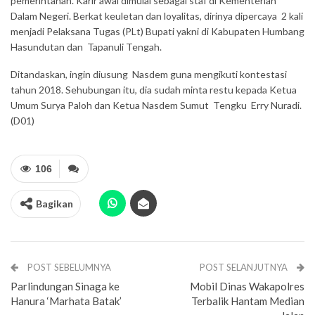
pemerintahan. Karir awal dimulai sebagai staf di Kementerian
Dalam Negeri. Berkat keuletan dan loyalitas, dirinya dipercaya 2 kali
menjadi Pelaksana Tugas (PLt) Bupati yakni di Kabupaten Humbang
Hasundutan dan Tapanuli Tengah.
Ditandaskan, ingin diusung Nasdem guna mengikuti kontestasi
tahun 2018. Sehubungan itu, dia sudah minta restu kepada Ketua
Umum Surya Paloh dan Ketua Nasdem Sumut Tengku Erry Nuradi.
(D01)
106
Bagikan
POST SEBELUMNYA
POST SELANJUTNYA
Parlindungan Sinaga ke
Mobil Dinas Wakapolres
Hanura ‘Marhata Batak’
Terbalik Hantam Median