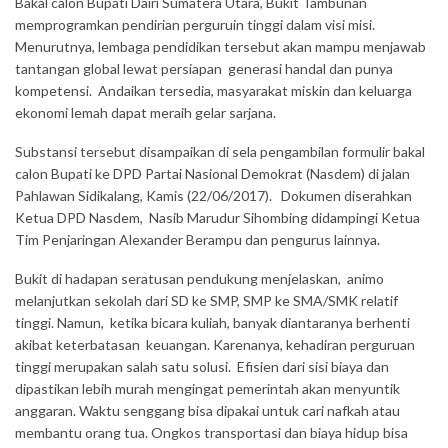
Bakal calon Bupati Dairi Sumatera Utara, Bukit Tambunan
memprogramkan pendirian perguruin tinggi dalam visi misi.
Menurutnya, lembaga pendidikan tersebut akan mampu menjawab
tantangan global lewat persiapan generasi handal dan punya
kompetensi. Andaikan tersedia, masyarakat miskin dan keluarga
ekonomi lemah dapat meraih gelar sarjana.
Substansi tersebut disampaikan di sela pengambilan formulir bakal
calon Bupati ke DPD Partai Nasional Demokrat (Nasdem) di jalan
Pahlawan Sidikalang, Kamis (22/06/2017). Dokumen diserahkan
Ketua DPD Nasdem, Nasib Marudur Sihombing didampingi Ketua
Tim Penjaringan Alexander Berampu dan pengurus lainnya.
Bukit di hadapan seratusan pendukung menjelaskan, animo
melanjutkan sekolah dari SD ke SMP, SMP ke SMA/SMK relatif
tinggi. Namun, ketika bicara kuliah, banyak diantaranya berhenti
akibat keterbatasan keuangan. Karenanya, kehadiran perguruan
tinggi merupakan salah satu solusi. Efisien dari sisi biaya dan
dipastikan lebih murah mengingat pemerintah akan menyuntik
anggaran. Waktu senggang bisa dipakai untuk cari nafkah atau
membantu orang tua. Ongkos transportasi dan biaya hidup bisa