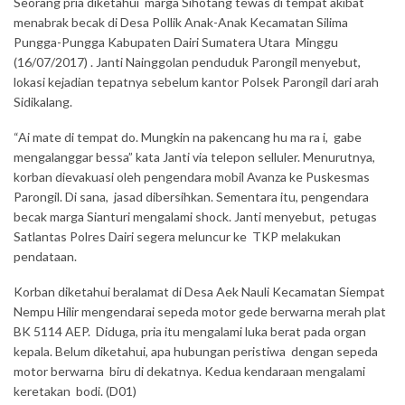
Seorang pria diketahui marga Sihotang tewas di tempat akibat
menabrak becak di Desa Pollik Anak-Anak Kecamatan Silima
Pungga-Pungga Kabupaten Dairi Sumatera Utara Minggu
(16/07/2017) . Janti Nainggolan penduduk Parongil menyebut,
lokasi kejadian tepatnya sebelum kantor Polsek Parongil dari arah
Sidikalang.
“Ai mate di tempat do. Mungkin na pakencang hu ma ra i, gabe
mengalanggar bessa” kata Janti via telepon selluler. Menurutnya,
korban dievakuasi oleh pengendara mobil Avanza ke Puskesmas
Parongil. Di sana, jasad dibersihkan. Sementara itu, pengendara
becak marga Sianturi mengalami shock. Janti menyebut, petugas
Satlantas Polres Dairi segera meluncur ke TKP melakukan
pendataan.
Korban diketahui beralamat di Desa Aek Nauli Kecamatan Siempat
Nempu Hilir mengendarai sepeda motor gede berwarna merah plat
BK 5114 AEP. Diduga, pria itu mengalami luka berat pada organ
kepala. Belum diketahui, apa hubungan peristiwa dengan sepeda
motor berwarna biru di dekatnya. Kedua kendaraan mengalami
keretakan bodi. (D01)