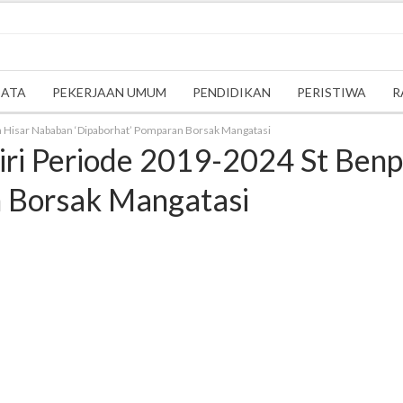
SATA
PEKERJAAN UMUM
PENDIDIKAN
PERISTIWA
R
pa Hisar Nababan ‘Dipaborhat’ Pomparan Borsak Mangatasi
iri Periode 2019-2024 St Ben
n Borsak Mangatasi