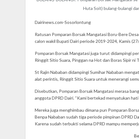
Huta Soit) bulang-bulangi d
Dairinews.com-Sosorlontung
Ratusan Pomparan Borsak Mangatasi Boru-Bere Desa 
calon wakil Bupati Dairi periode 2019-2024, Kamis (27/
Pomparan Borsak Mangatasi juga turut didampingi per
Ringgit Sitio Suara, Pinggan na Hot dan Boras Sipir n
St Rajin Nababan didampingi Sumihar Nababan mengata
alat perintis, Ringgit Sitio Suara untuk menerangi s
Disebutkan, Pomparan Borsak Mangatasi merasa bangga,
anggota DPRD Dairi. “Kami bertekad menyatukan hati
Mereka juga menghimbau dimana pun Pomparan Borsak M
Benpa Nababan sudah tiga periode pimpinan DPRD Dairi
Karena sudah terbukti selama DPRD mampu memperju
Be