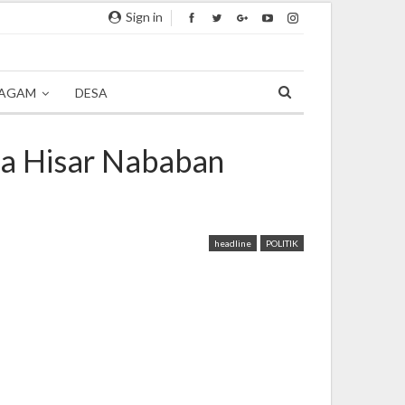
Sign in
AGAM
DESA
pa Hisar Nababan
headline
POLITIK