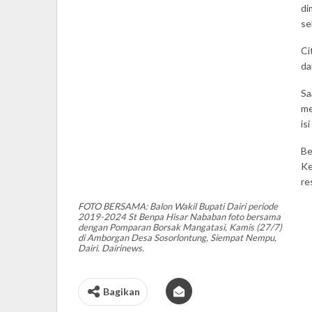
di
se
Ci
da
Sa
me
is
Be
Ke
re
FOTO BERSAMA: Balon Wakil Bupati Dairi periode
2019-2024 St Benpa Hisar Nababan foto bersama
dengan Pomparan Borsak Mangatasi, Kamis (27/7)
di Amborgan Desa Sosorlontung, Siempat Nempu,
Dairi. Dairinews.
Bagikan