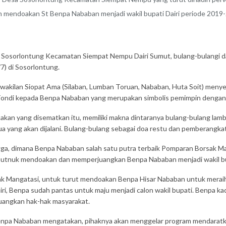
an mendoakan St Benpa Nababan menjadi wakil bupati Dairi periode 2019-
Sosorlontung Kecamatan Siempat Nempu Dairi Sumut, bulang-bulangi d
7) di Sosorlontung.
wakilan Siopat Ama (Silaban, Lumban Toruan, Nababan, Huta Soit) meny
i Tondi kepada Benpa Nababan yang merupakan simbolis pemimpin dengan h
kan yang disematkan itu, memiliki makna dintaranya bulang-bulang lamb
emua yang akan dijalani. Bulang-bulang sebagai doa restu dan pemberangk
 dimana Benpa Nababan salah satu putra terbaik Pomparan Borsak Mangat
 utnuk mendoakan dan memperjuangkan Benpa Nababan menjadi wakil bup
angatasi, untuk turut mendoakan Benpa Hisar Nababan untuk meraih cita
, Benpa sudah pantas untuk maju menjadi calon wakil bupati. Benpa kader
angkan hak-hak masyarakat.
npa Nababan mengatakan, pihaknya akan menggelar program mendaratkan 