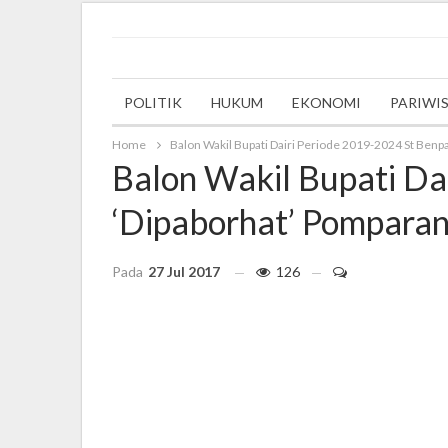
Wednesday, 27 September 2023
POLITIK
HUKUM
EKONOMI
PARIWI
Home
Balon Wakil Bupati Dairi Periode 2019-2024 St Ben
Balon Wakil Bupati Da
‘Dipaborhat’ Pompara
Pada
27 Jul 2017
126