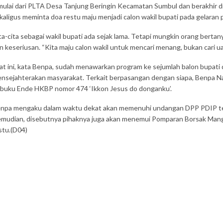
mulai dari PLTA Desa Tanjung Beringin Kecamatan Sumbul dan berakhir
kaligus meminta doa restu maju menjadi calon wakil bupati pada gelaran 
ta-cita sebagai wakil bupati ada sejak lama. Tetapi mungkin orang bertany
n keseriusan. “Kita maju calon wakil untuk mencari menang, bukan cari ua
at ini, kata Benpa, sudah menawarkan program ke sejumlah balon bupat
nsejahterakan masyarakat. Terkait berpasangan dengan siapa, Benpa N
i buku Ende HKBP nomor 474 ‘Ikkon Jesus do donganku’.
npa mengaku dalam waktu dekat akan memenuhi undangan DPP PDIP terk
mudian, disebutnya pihaknya juga akan menemui Pomparan Borsak Manga
stu.(D04)