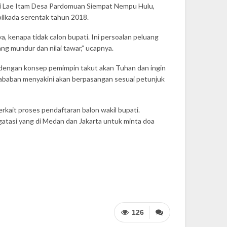
 di Lae Itam Desa Pardomuan Siempat Nempu Hulu,
pilkada serentak tahun 2018.
a, kenapa tidak calon bupati. Ini persoalan peluang
ng mundur dan nilai tawar,” ucapnya.
i dengan konsep pemimpin takut akan Tuhan dan ingin
ababan menyakini akan berpasangan sesuai petunjuk
ait proses pendaftaran balon wakil bupati.
tasi yang di Medan dan Jakarta untuk minta doa
126