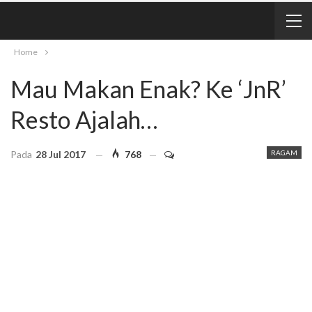
Home
Mau Makan Enak? Ke ‘JnR’
Resto Ajalah…
Pada
28 Jul 2017
768
RAGAM