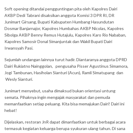
Soft opening ditandai pengguntingan pita oleh Kapolres Dairi
AKBP Dedi Tabrani disaksikan anggota Komisi 3 DPR RI, DR
Junimart Girsang, Bupati Kabupaten Humbang Hasundutan
Dosmar Banjarnajor, Kapolres Humbahas AKBP Nicolas, Kapolres
Sibolga AKBP Benny Remus Hutajulu, Kapolres Karo Rio Nababan,
Kapolres Samosir Donal Simanjuntak dan Wakil Bupati Dairi
Irwansyah Pasi.
Sejumlah undangan lainnya turut hadir. Diantaranya anggota DPRD
Dairi Rukiatno Nainggolan, pengusaha Pisser Agustinus Simamora,
Jogi Tambunan, Hasiholan Sianturi (Acun), Ramli Simatupang dan
Wesly Sianturi.
Junimart menyebut, usaha dimaksud bukan orientasi untung
semata. Pihaknya ingin mengajak masyarakat dan pemuda
memanfaatkan setiap peluang. Kita bisa memajukan Dairi! Dairi ini
hebat!
Dijelaskan, restoran JnR dapat dimanfaatkan untuk berbagai acara
termasuk kegiatan keluarga berupa syukuran ulang tahun. Di sana