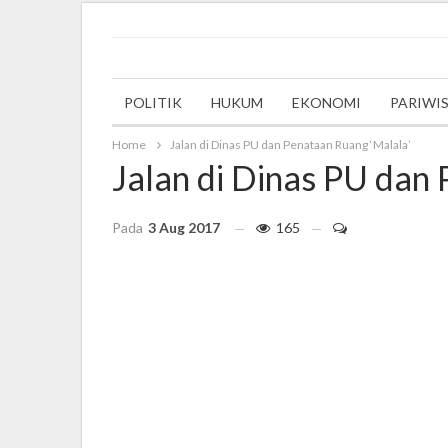
Wednesday, 6 December 2023
POLITIK
HUKUM
EKONOMI
PARIWI
Home
Jalan di Dinas PU dan Penataan Ruang ‘Malala’
Jalan di Dinas PU dan
Pada
3 Aug 2017
165