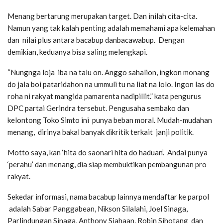
Menang bertarung merupakan target. Dan inilah cita-cita.
Namun yang tak kalah penting adalah memahami apa kelemahan
dan nilai plus antara bacabup danbacawabup. Dengan
demikian, keduanya bisa saling melengkapi.
“Nungnga loja iba na talu on. Anggo sahalion, ingkon monang
do jala boi pataridahon na ummuli tu na liat na lolo. Ingon las do
roha ni rakyat mangida pamarenta nadipillit.” kata pengurus
DPC partai Gerindra tersebut. Pengusaha sembako dan
kelontong Toko Simto ini punya beban moral. Mudah-mudahan
menang, dirinya bakal banyak dikritik terkait janji politik.
Motto saya, kan ‘hita do saonari hita do haduan’. Andai punya
‘perahu’ dan menang, dia siap membuktikan pembangunan pro
rakyat.
Sekedar informasi, nama bacabup lainnya mendaftar ke parpol
adalah Sabar Panggabean, Nikson Silalahi, Joel Sinaga,
Parlindungan Sinaga, Anthony Siahaan, Robin Sihotang dan