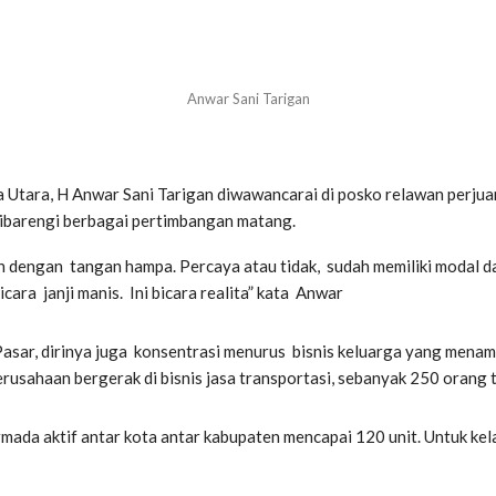
Anwar Sani Tarigan
 Utara, H Anwar Sani Tarigan diwawancarai di posko relawan perjua
dibarengi berbagai pertimbangan matang.
n dengan tangan hampa. Percaya atau tidak, sudah memiliki modal d
icara janji manis. Ini bicara realita” kata Anwar
 Pasar, dirinya juga konsentrasi menurus bisnis keluarga yang men
perusahaan bergerak di bisnis jasa transportasi, sebanyak 250 oran
mada aktif antar kota antar kabupaten mencapai 120 unit. Untuk kel