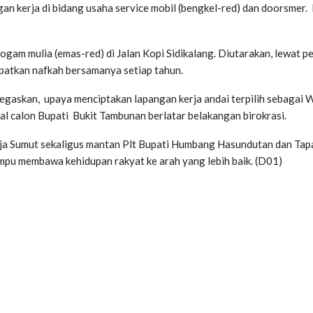
n kerja di bidang usaha service mobil (bengkel-red) dan doorsmer. K
i logam mulia (emas-red) di Jalan Kopi Sidikalang. Diutarakan, lewa
atkan nafkah bersamanya setiap tahun.
askan, upaya menciptakan lapangan kerja andai terpilih sebagai Wa
al calon Bupati Bukit Tambunan berlatar belakangan birokrasi.
a Sumut sekaligus mantan Plt Bupati Humbang Hasundutan dan Tapa
pu membawa kehidupan rakyat ke arah yang lebih baik. (D01)