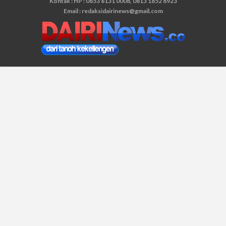
Kontak : HP : 0853 6131 0008, 0813 1852 8923
Email :
redaksidairinews@gmail.com