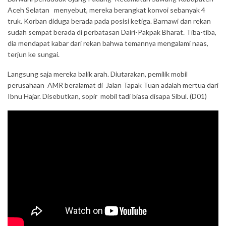
Aceh Selatan menyebut, mereka berangkat konvoi sebanyak 4
truk. Korban diduga berada pada posisi ketiga. Barnawi dan rekan
sudah sempat berada di perbatasan Dairi-Pakpak Bharat. Tiba-tiba,
dia mendapat kabar dari rekan bahwa temannya mengalami naas,
terjun ke sungai.
Langsung saja mereka balik arah. Diutarakan, pemilik mobil
perusahaan AMR beralamat di Jalan Tapak Tuan adalah mertua dari
Ibnu Hajar. Disebutkan, sopir mobil tadi biasa disapa Sibul. (D01)