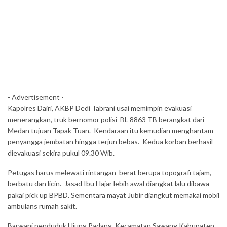
- Advertisement -
Kapolres Dairi, AKBP Dedi Tabrani usai memimpin evakuasi
menerangkan, truk bernomor polisi BL 8863 TB berangkat dari
Medan tujuan Tapak Tuan. Kendaraan itu kemudian menghantam
penyangga jembatan hingga terjun bebas. Kedua korban berhasil
dievakuasi sekira pukul 09.30 Wib.
Petugas harus melewati rintangan berat berupa topografi tajam,
berbatu dan licin. Jasad Ibu Hajar lebih awal diangkat lalu dibawa
pakai pick up BPBD. Sementara mayat Jubir diangkut memakai mobil
ambulans rumah sakit.
Barwani penduduk Ujung Padang Kecamatan Sawang Kabupaten