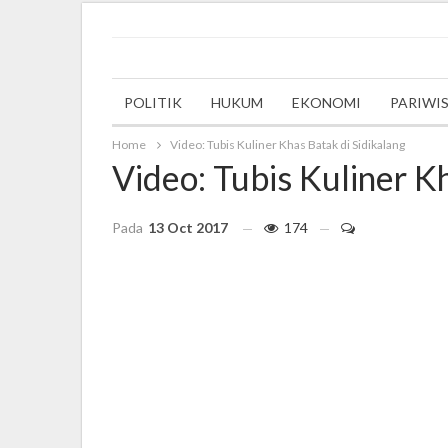
Wednesday, 27 September 2023
POLITIK
HUKUM
EKONOMI
PARIWI
Home
Video: Tubis Kuliner Khas Batak di Sidikalang
Video: Tubis Kuliner K
Pada
13 Oct 2017
174