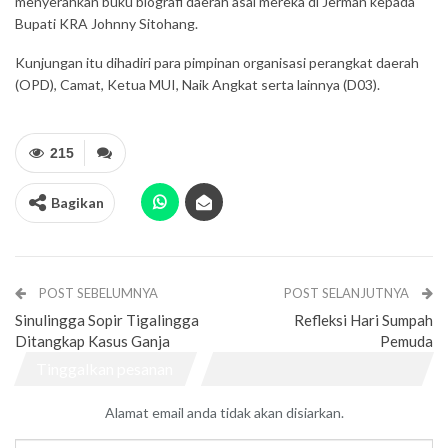
menyerahkan buku biografi daerah asal mereka di Jerman kepada
Bupati KRA Johnny Sitohang.
Kunjungan itu dihadiri para pimpinan organisasi perangkat daerah
(OPD), Camat, Ketua MUI, Naik Angkat serta lainnya (D03).
215
Bagikan
POST SEBELUMNYA
POST SELANJUTNYA
Sinulingga Sopir Tigalingga
Refleksi Hari Sumpah
Ditangkap Kasus Ganja
Pemuda
Tinggalkan pesanan
Alamat email anda tidak akan disiarkan.