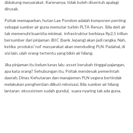
didukung masyarakat. Karenanya, tidak boleh disentuh apalagi
dirusak.
Poltak memaparkan, hutan Lae Pondom adalah komponen penting
sebagai sumber air guna memutar turbin PLTA Renun. Bila deit air
tak memenuhi kuantita minimal, infrastruktur berbiaya Rp2,5 triliun
bersumber dari pinjaman JBIC (bank Jepang) akan jadi rangka. Nah,
ketika produksi ‘nol’ masyarakat akan menduding PLN. Padahal, di
sisi lain, ulah orang tertentu yang bikin air hilang.
Jika pinjaman itu belum lunas lalu asset berubah tinggal pajangan,
apa kata orang? Sehubungan itu, Poltak mendesak pemerintah
daerah, Dinas Kehutanan dan manajemen PLN segera bertindak
melakukan penghentian diikuti reboisasi. Bila sumber air hilang
lantaran eksosistem sudah gundul, suara nyaring tak ada guna.