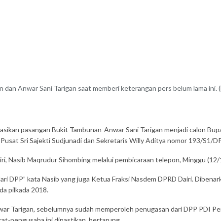
 dan Anwar Sani Tarigan saat memberi keterangan pers belum lama ini. 
ikan pasangan Bukit Tambunan-Anwar Sani Tarigan menjadi calon Bupati
a Pusat Sri Sajekti Sudjunadi dan Sekretaris Willy Aditya nomor 193/S
i, Nasib Maqrudur Sihombing melalui pembicaraan telepon, Minggu (12/
ari DPP” kata Nasib yang juga Ketua Fraksi Nasdem DPRD Dairi. Dibenarkan
a pilkada 2018.
 Tarigan, sebelumnya sudah memperoleh penugasan dari DPP PDI Perjuang
rat-pengusaha ini dipastikan bertarung.