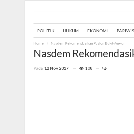
Wednesday, 27 September 2023
POLITIK
HUKUM
EKONOMI
PARIWI
Home
Nasdem Rekomendasikan Paslon Bukit-Anwar
Nasdem Rekomendasik
Pada
12 Nov 2017
108