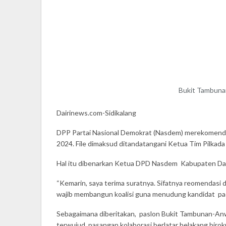
Bukit Tambunan
Dairinews.com-Sidikalang
DPP Partai Nasional Demokrat (Nasdem) merekomendas
2024. File dimaksud ditandatangani Ketua Tim Pilkad
Hal itu dibenarkan Ketua DPD Nasdem Kabupaten Dair
“Kemarin, saya terima suratnya. Sifatnya reomendasi d
wajib membangun koalisi guna menudung kandidat pad
Sebagaimana diberitakan, paslon Bukit Tambunan-Anwar
terwujud, pasangan kolaborasi berlatar belakang birok