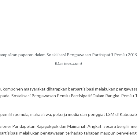
mpaikan paparan dalam Sosialisasi Pengawasan Partisipatif Pemilu 2019,
(Dairines.com)
, komponen masyarakat diharapkan berpartisipasi melakukan pengawasa
pada Sosialisasi Pengawasan Pemilu Partisipatif Dalam Rangka Pemilu Ta
u pemilih pemula, mahasiswa, pekerja media dan penggiat LSM di Kabupate
isioner Pandapotan Rajagukguk dan Maimanah Angkat secara bergilir me
artisipasi melakukan pengawasan terhadap tahapan maupun penyelengg