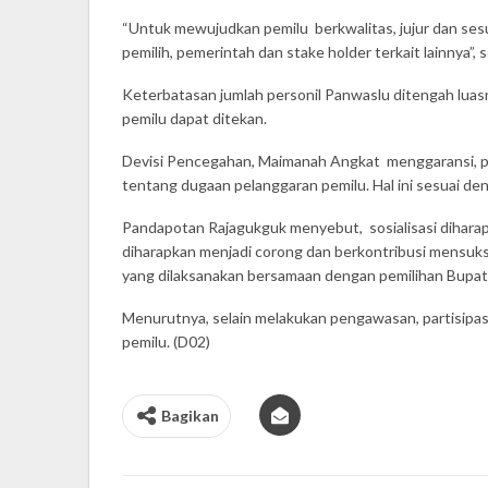
“Untuk mewujudkan pemilu berkwalitas, jujur dan sesu
pemilih, pemerintah dan stake holder terkait lainnya”, s
Keterbatasan jumlah personil Panwaslu ditengah luasn
pemilu dapat ditekan.
Devisi Pencegahan, Maimanah Angkat menggaransi, piha
tentang dugaan pelanggaran pemilu. Hal ini sesuai d
Pandapotan Rajagukguk menyebut, sosialisasi dihara
diharapkan menjadi corong dan berkontribusi mensuk
yang dilaksanakan bersamaan dengan pemilihan Bupati
Menurutnya, selain melakukan pengawasan, partisipas
pemilu. (D02)
Bagikan