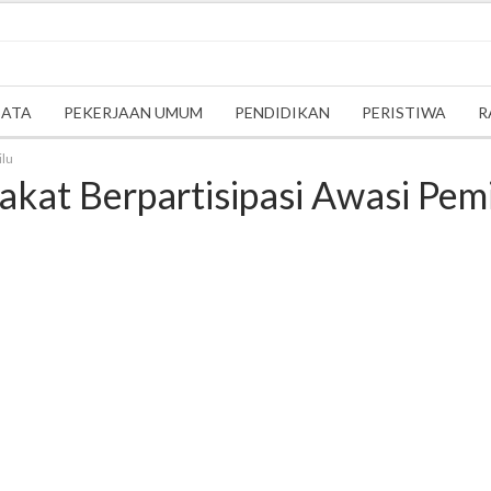
SATA
PEKERJAAN UMUM
PENDIDIKAN
PERISTIWA
R
ilu
kat Berpartisipasi Awasi Pem