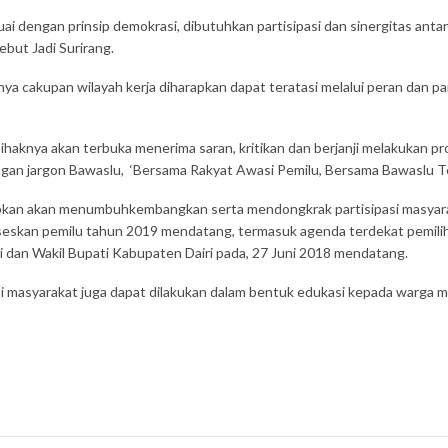
ai dengan prinsip demokrasi, dibutuhkan partisipasi dan sinergitas anta
ebut Jadi Surirang.
ya cakupan wilayah kerja diharapkan dapat teratasi melalui peran dan p
knya akan terbuka menerima saran, kritikan dan berjanji melakukan pro
engan jargon Bawaslu, ‘Bersama Rakyat Awasi Pemilu, Bersama Bawaslu T
pkan akan menumbuhkembangkan serta mendongkrak partisipasi masyarak
seskan pemilu tahun 2019 mendatang, termasuk agenda terdekat pemil
 dan Wakil Bupati Kabupaten Dairi pada, 27 Juni 2018 mendatang.
i masyarakat juga dapat dilakukan dalam bentuk edukasi kepada warga 