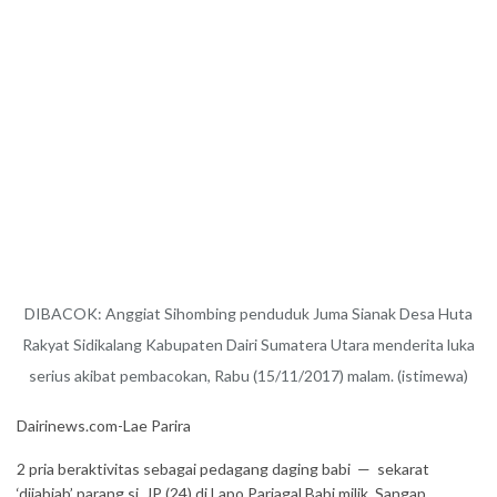
DIBACOK: Anggiat Sihombing penduduk Juma Sianak Desa Huta
Rakyat Sidikalang Kabupaten Dairi Sumatera Utara menderita luka
serius akibat pembacokan, Rabu (15/11/2017) malam. (istimewa)
Dairinews.com-Lae Parira
2 pria beraktivitas sebagai pedagang daging babi — sekarat
‘dijabjab’ parang si JP (24) di Lapo Parjagal Babi milik Sangap