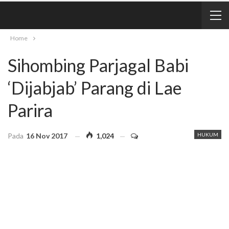
Home
Sihombing Parjagal Babi
‘Dijabjab’ Parang di Lae
Parira
Pada
16 Nov 2017
1,024
HUKUM