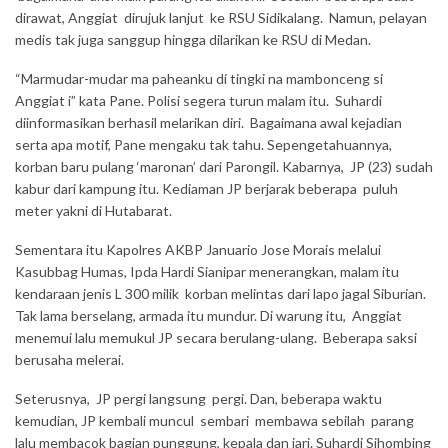
dirawat, Anggiat dirujuk lanjut ke RSU Sidikalang. Namun, pelayan
medis tak juga sanggup hingga dilarikan ke RSU di Medan.
“Marmudar-mudar ma paheanku di tingki na mambonceng si
Anggiat i” kata Pane. Polisi segera turun malam itu. Suhardi
diinformasikan berhasil melarikan diri. Bagaimana awal kejadian
serta apa motif, Pane mengaku tak tahu. Sepengetahuannya,
korban baru pulang ‘maronan’ dari Parongil. Kabarnya, JP (23) sudah
kabur dari kampung itu. Kediaman JP berjarak beberapa puluh
meter yakni di Hutabarat.
Sementara itu Kapolres AKBP Januario Jose Morais melalui
Kasubbag Humas, Ipda Hardi Sianipar menerangkan, malam itu
kendaraan jenis L 300 milik korban melintas dari lapo jagal Siburian.
Tak lama berselang, armada itu mundur. Di warung itu, Anggiat
menemui lalu memukul JP secara berulang-ulang. Beberapa saksi
berusaha melerai.
Seterusnya, JP pergi langsung pergi. Dan, beberapa waktu
kemudian, JP kembali muncul sembari membawa sebilah parang
lalu membacok bagian punggung, kepala dan jari. Suhardi Sihombing