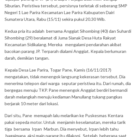
Siburian. Peristiwa tersebut, persisnya terletak di seberang SMP
Negeri 1 Lae Parira Kecamatan Lae Parira Kabupaten Dairi
Sumatera Utara, Rabu (15/11) sekira pukul 20.30 Wib.
Kedua pria itu adalah bernama Anggiat Sihombing (40) dan Suhardi
Sihombing (29) beralamat di Juma Sianak Desa Huta Rakyat
Kecamatan Sidikalang. Mereka mengalami pendarahan akibat
bacokan parang JP. Terparah dialami Anggiat. Kepala berlumuran
darah, demikian tangan.
Kepala Desa Lae Parira, Togar Pane, Kamis (16/11/2017)
mengatakan, tidak menengok langsung kekerasan tersebut. Dia
menerima telepon dari warga seputar peristiwa itu. Dari rumah, dia
bergegas menuju TKP. Pane menengok Anggiat berdiri bermandi
darah melangkah menuju kediaman Manullang tukang pangkas
berjarak 10 meter dari lokasi.
Dari situ, Pane memapah lalu melarikan ke Puskesmas Kentara
pakai sepeda motor. Untuk menjamin keselamatan, mereka tarik
tiga bersama Irpan Marbun. Dia menyebut, Irpan lebih tahu
bagaimana aksi main parang itu dilakoni. Setelah beberapa saat