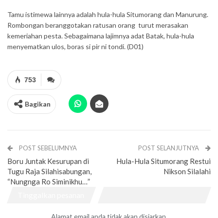
Tamu istimewa lainnya adalah hula-hula Situmorang dan Manurung.
Rombongan beranggotakan ratusan orang turut merasakan
kemeriahan pesta. Sebagaimana lajimnya adat Batak, hula-hula
menyematkan ulos, boras si pir ni tondi. (D01)
753
Bagikan
POST SEBELUMNYA
POST SELANJUTNYA
Boru Juntak Kesurupan di
Hula-Hula Situmorang Restui
Tugu Raja Silahisabungan,
Nikson Silalahi
“Nungnga Ro Siminikhu…”
Tinggalkan pesanan
Alamat email anda tidak akan disiarkan.