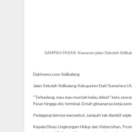
SAMPAH PASAR: Kawasan jalan Sekolah Sidikala
Dairinews.com-Sidikalang
Jalan Sekolah Sidikalang Kabupaten Dairi Sumatera U
“Terkadang, mau mau muntah kalau dekat” kata seorang 
Pasar hingga eks terminal. Entah gimananya kerja peme
Pedagang lainnya menyebut, sampah tak diambil sejak 2 
Kepala Dinas Lingkungan Hidup dan Kebersihan, P