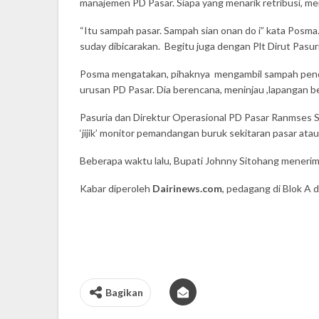
manajemen PD Pasar. Siapa yang menarik retribusi, m
“Itu sampah pasar. Sampah sian onan do i” kata Posma.
suday dibicarakan. Begitu juga dengan Plt Dirut Pasu
Posma mengatakan, pihaknya mengambil sampah pendudu
urusan PD Pasar. Dia berencana, meninjau ,lapangan b
Pasuria dan Direktur Operasional PD Pasar Ranmses Si
‘jijik’ monitor pemandangan buruk sekitaran pasar ata
Beberapa waktu lalu, Bupati Johnny Sitohang menerima 
Kabar diperoleh
Dairinews.com
, pedagang di Blok A 
Bagikan