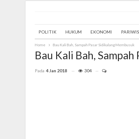
Wednesday, 27 September 2023
POLITIK
HUKUM
EKONOMI
PARIWI
Home
Bau Kali Bah, Sampah Pasar Sidikalang Membusuk
Bau Kali Bah, Sampah
Pada
4 Jan 2018
304