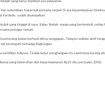
erekalah yang harus memberi asa pelayanan.
 Hal sedemikian, bukan kali pertama terjadi. Di era kepemimpinan Direkt
ria Pardede, sudah disampaikan.
k yang tinggal di sana. Kalau limbah warga yang berdomisili, setiap h
ersama petugas terkait.
tunmorang belum berhasil diinta tanggapan. Telepon selluler aktif teta
u tak berempati terhadap lingkungan.
sertifikat Adipura. Tindak lanjut penghargaan itu sepertinya kurang di
dikenai uang kebersihan dan biaya keamanan Rp25 ribu per bulan. (D01)