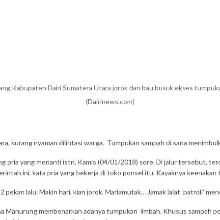
ng Kabupaten Dairi Sumatera Utara jorok dan bau busuk ekses tumpukan
(Dairinews.com)
tara, kurang nyaman dilintasi warga. Tumpukan sampah di sana menimbul
pria yang menanti istri, Kamis (04/01/2018) sore. Di jalur tersebut, te
rintah ini, kata pria yang bekerja di toko ponsel itu. Kayaknya keenakan
pekan lalu. Makin hari, kian jorok. Marlamutak… Jamak lalat ‘patroli’ me
osma Manurung membenarkan adanya tumpukan limbah. Khusus sampah 