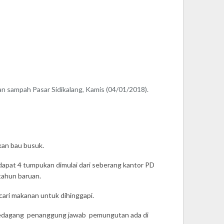
 sampah Pasar Sidikalang, Kamis (04/01/2018).
kan bau busuk.
rdapat 4 tumpukan dimulai dari seberang kantor PD
 tahun baruan.
ncari makanan untuk dihinggapi.
pedagang penanggung jawab pemungutan ada di