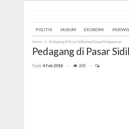
Thursday, 21 September 2023
POLITIK
HUKUM
EKONOMI
PARIWI
Home
Pedagang di Pasar Sidikalang Tanpa Pengawasan
Pedagang di Pasar Sid
Pada
4 Feb 2018
205