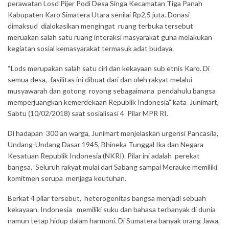
perawatan Losd Pijer Podi Desa Singa Kecamatan Tiga Panah
Kabupaten Karo Simatera Utara senilai Rp2,5 juta. Donasi
dimaksud dialokasikan mengingat ruang terbuka tersebut
meruakan salah satu ruang interaksi masyarakat guna melakukan
kegiatan sosial kemasyarakat termasuk adat budaya.
“Lods merupakan salah satu ciri dan kekayaan sub etnis Karo. Di
semua desa, fasilitas ini dibuat dari dan oleh rakyat melalui
musyawarah dan gotong royong sebagaimana pendahulu bangsa
memperjuangkan kemerdekaan Republik Indonesia” kata Junimart,
Sabtu (10/02/2018) saat sosialisasi 4 Pilar MPR RI.
Di hadapan 300 an warga, Junimart menjelaskan urgensi Pancasila,
Undang-Undang Dasar 1945, Bhineka Tunggal Ika dan Negara
Kesatuan Republik Indonesia (NKRI). Pilar ini adalah perekat
bangsa. Seluruh rakyat mulai dari Sabang sampai Merauke memiliki
komitmen serupa menjaga keutuhan.
Berkat 4 pilar tersebut, heterogenitas bangsa menjadi sebuah
kekayaan. Indonesia memiliki suku dan bahasa terbanyak di dunia
namun tetap hidup dalam harmoni. Di Sumatera banyak orang Jawa,