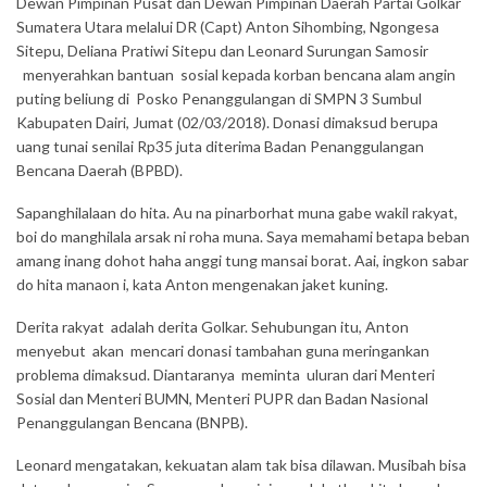
Dewan Pimpinan Pusat dan Dewan Pimpinan Daerah Partai Golkar
Sumatera Utara melalui DR (Capt) Anton Sihombing, Ngongesa
Sitepu, Deliana Pratiwi Sitepu dan Leonard Surungan Samosir
menyerahkan bantuan sosial kepada korban bencana alam angin
puting beliung di Posko Penanggulangan di SMPN 3 Sumbul
Kabupaten Dairi, Jumat (02/03/2018). Donasi dimaksud berupa
uang tunai senilai Rp35 juta diterima Badan Penanggulangan
Bencana Daerah (BPBD).
Sapanghilalaan do hita. Au na pinarborhat muna gabe wakil rakyat,
boi do manghilala arsak ni roha muna. Saya memahami betapa beban
amang inang dohot haha anggi tung mansai borat. Aai, ingkon sabar
do hita manaon i, kata Anton mengenakan jaket kuning.
Derita rakyat adalah derita Golkar. Sehubungan itu, Anton
menyebut akan mencari donasi tambahan guna meringankan
problema dimaksud. Diantaranya meminta uluran dari Menteri
Sosial dan Menteri BUMN, Menteri PUPR dan Badan Nasional
Penanggulangan Bencana (BNPB).
Leonard mengatakan, kekuatan alam tak bisa dilawan. Musibah bisa