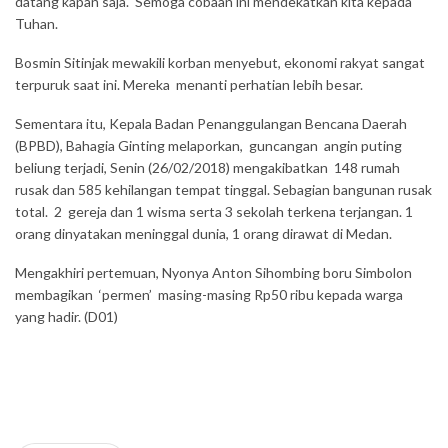
datang kapan saja. Semoga cobaan ini mendekatkan kita kepada
Tuhan.
Bosmin Sitinjak mewakili korban menyebut, ekonomi rakyat sangat
terpuruk saat ini. Mereka menanti perhatian lebih besar.
Sementara itu, Kepala Badan Penanggulangan Bencana Daerah
(BPBD), Bahagia Ginting melaporkan, guncangan angin puting
beliung terjadi, Senin (26/02/2018) mengakibatkan 148 rumah
rusak dan 585 kehilangan tempat tinggal. Sebagian bangunan rusak
total. 2 gereja dan 1 wisma serta 3 sekolah terkena terjangan. 1
orang dinyatakan meninggal dunia, 1 orang dirawat di Medan.
Mengakhiri pertemuan, Nyonya Anton Sihombing boru Simbolon
membagikan ‘permen’ masing-masing Rp50 ribu kepada warga
yang hadir. (D01)