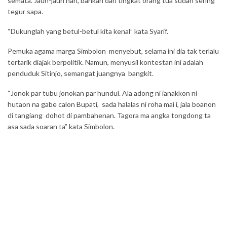
semata. Jauh-jauh hari, bahkan dari tingkat orang tua sudah sering
tegur sapa.
“Dukunglah yang betul-betul kita kenal” kata Syarif.
Pemuka agama marga Simbolon menyebut, selama ini dia tak terlalu
tertarik diajak berpolitik. Namun, menyusil kontestan ini adalah
penduduk Sitinjo, semangat juangnya bangkit.
“Jonok par tubu jonokan par hundul. Ala adong ni ianakkon ni
hutaon na gabe calon Bupati, sada halalas ni roha mai i, jala boanon
di tangiang dohot di pambahenan. Tagora ma angka tongdong ta
asa sada soaran ta” kata Simbolon.